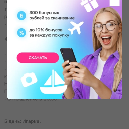
из Бахты Туруханского района. Посещение музея
таёжного природопользования, традиционная
рыбалка и прогулка по лесу.
- Отправление в 21:30.
4 день: Туруханск.
-
Прибытие в 14:30.
- Стоянка 6ч. 00мин.
- Пешеходная экскурсия с посещением
краеведческого музея Туруханского района;
Мемориального дома-музея Я. Свердлова.
Посещение частной этнографической коллекции.
- Отправление в 20:30
.
5 день: Игарка.