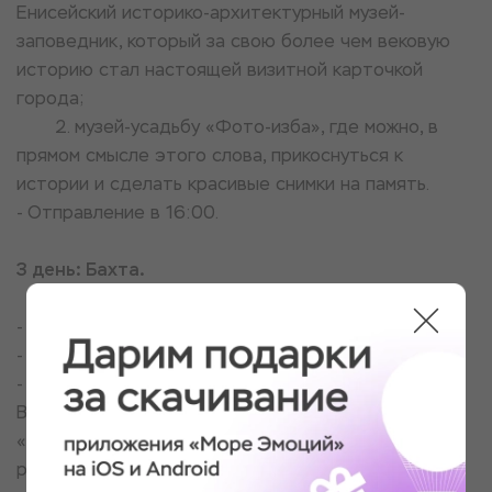
Енисейский историко-архитектурный музей-
заповедник, который за свою более чем вековую
историю стал настоящей визитной карточкой
города;
2. музей-усадьбу «Фото-изба», где можно, в
прямом смысле этого слова, прикоснуться к
истории и сделать красивые снимки на память.
- Отправление в 16:00.
3 день: Бахта.
- Прибытие в 16:30.
- Стоянка 5ч. 00мин.
- Экскурсионная программа. Во время путешествия
Вы посмотрите документальный фильм
«Счастливые люди» о быте, нравах и ежедневной
рутине охотников, рыболовов и обычных жителей