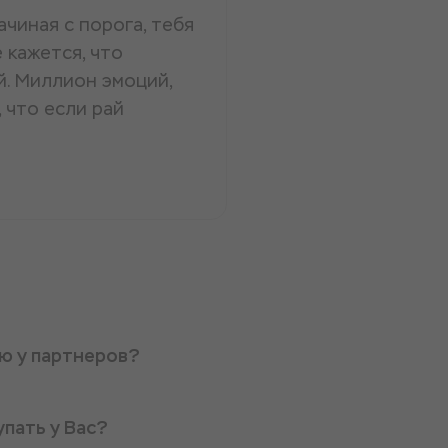
Начиная с порога, тебя
 кажется, что
й. Миллион эмоций,
 что если рай
ую у партнеров?
упать у Вас?