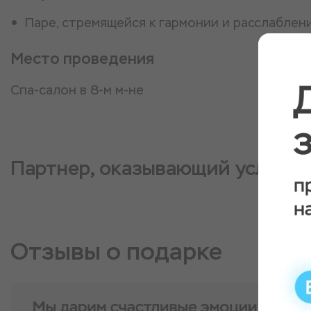
Паре, стремящейся к гармонии и расслаблен
Место проведения
Спа-салон в 8-м м-не
Партнер, оказывающий услугу
Отзывы о подарке