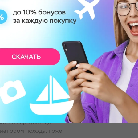
ров"
молодым человеком.
ера, внимательные
етлана проводила
азывая о свойствах
ж, давно себя так не
вать и вернусь еще
циатором похода, тоже