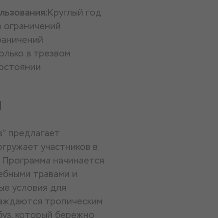
льзования:
Круглый год
з ограничений
раничений
олько в трезвом
остоянии
и
в” предлагает
гружает участников в
. Программа начинается
ебными травами и
ые условия для
лаждаются тропическим
рбуз, который бережно