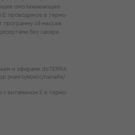
вающее омолаживающее
 Е, проводимое в термо-
 программу oil-массаж
десертами без сахара.
вьем и эфирами doTERRA
р (манго/кокос/папайя/
с витамином Е в термо-