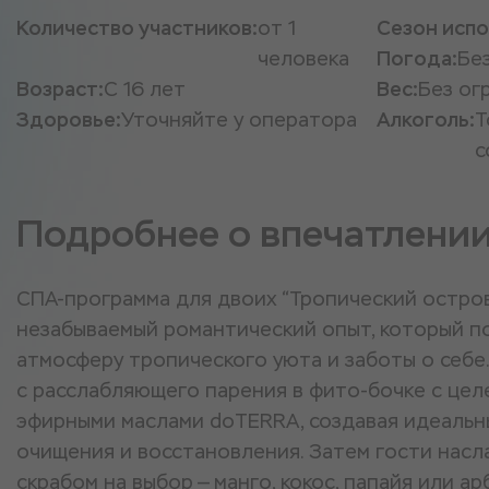
Количество участников:
от 1
Сезон испо
человека
Погода:
Бе
Возраст:
С 16 лет
Вес:
Без ог
Здоровье:
Уточняйте у оператора
Алкоголь:
Т
с
Подробнее о впечатлени
СПА-программа для двоих “Тропический остро
незабываемый романтический опыт, который по
атмосферу тропического уюта и заботы о себе
с расслабляющего парения в фито-бочке с цел
эфирными маслами doTERRA, создавая идеальн
очищения и восстановления. Затем гости нас
скрабом на выбор — манго, кокос, папайя или а