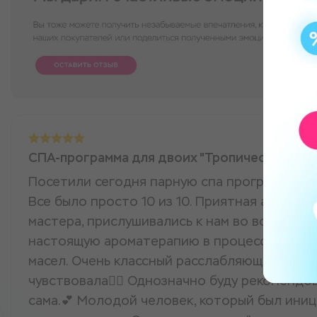
СПА-программа для двоих "Тропический ост
Посетили сегодня парную спа программу с 
Все было просто 10 из 10. Приятная атмосф
мастера, прислушивались к нам во всем. Св
настоящую ароматерапию в процессе, расск
масел. Очень классный расслабляющий масса
чувствовала💆‍♀️ Однозначно буду рекомендо
сама.💕 Молодой человек, который был ини