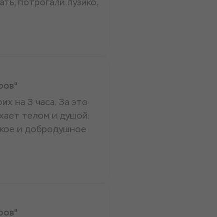
ть, потрогали пузико,
ров"
х на 3 часа. За это
хает телом и душой.
ткое и добродушное
ров"