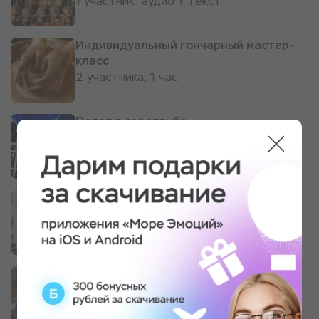
1 участник, аудио + текст
Индивидуальный гончарный мастер-
класс
2 участника, 1 час
Полет в аэротрубе
2 мин, 1 участник
Свидание в гончарной мастерской
2 участника, 1 час
Мастер-класс "Свечи из натуральной
вощины с декором"
2 участника, 1 час