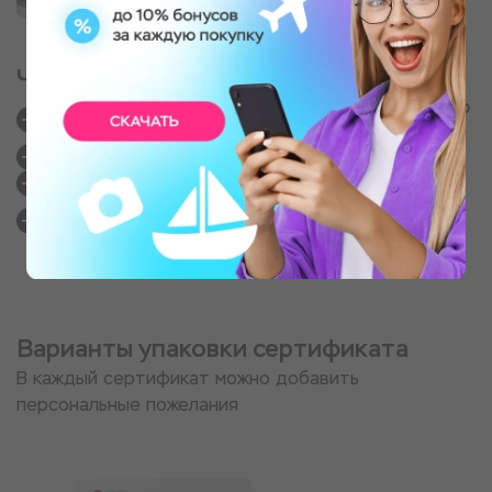
Частые вопросы
Правда, что у Вас такие же цены как напрямую
у партнеров?
Как получить сертификат?
Как выглядит подарок?
Если цены одинаковые, то почему стоит
покупать у Вас?
Варианты упаковки сертификата
В каждый сертификат можно добавить
персональные пожелания