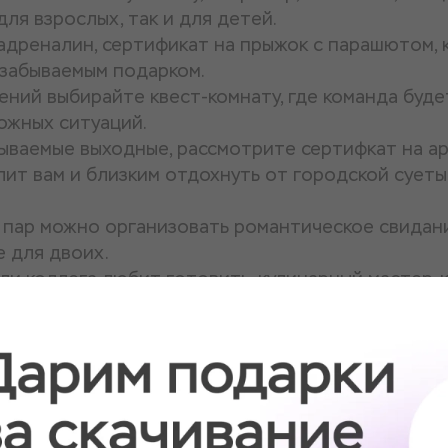
ля взрослых, так и для детей.
адреналин, сертификат на прыжок с парашютом, 
езабываемым подарком.
ений выбирайте квест-комнату, где команда буде
ожных ситуаций.
ываемые выходные, рассмотрите сертифкат на а
лит вам и близким отдохнуть от городской суеты
 пар можно организовать романтическое свидан
е для двоих.
ли коллега любит готовить, кулинарный мастер-
жно научиться готовить новые блюда или освои
я — это отличный способ удивить и порадовать с
тствии с интересами и предпочтениями получате