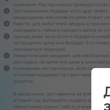
кулинарии. Мастер-классы проводятся как д
Экстремальные подарки: если друг любит 
квадроциклах или сплав по реке станет н
Квесты: для любителей загадок и приключ
разгадывать тайны и находить выход из сл
Аренда дома: если хотите подарить незаб
загородного дома или беседки. Это позво
насладиться природой.
Романтические свидания: для влюблённых
ресторане, на катке или даже в кинотеатр
Кулинарные мастер-классы: если подруга и
отличным подарком. На таких занятиях мо
рецепты.
В заключение, сертификаты на впечатлени
в Новый год. Выбирайте подарок в соотве
обязательно оценит заботу и внимание.