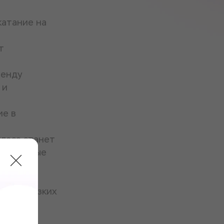
катание на
т
ренду
 и
ие в
класс станет
ть сложные
воих близких
ля, и он