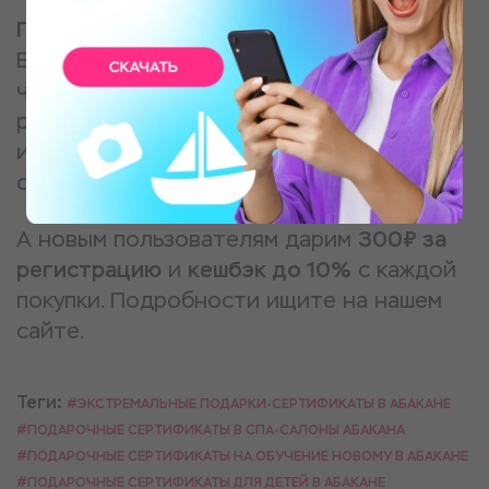
Где найти вдохновение для подарков ?
В нашем приложении вы всегда найдёте,
что подарить в Абакане на день
рождения, годовщину, Новый год 2025
или просто для поднятия настроения
себе и близким!
А новым пользователям дарим
300₽ за
регистрацию
и
кешбэк до 10%
с каждой
покупки. Подробности ищите на нашем
сайте.
Теги:
#ЭКСТРЕМАЛЬНЫЕ ПОДАРКИ-СЕРТИФИКАТЫ В АБАКАНЕ
#ПОДАРОЧНЫЕ СЕРТИФИКАТЫ В СПА-САЛОНЫ АБАКАНА
#ПОДАРОЧНЫЕ СЕРТИФИКАТЫ НА ОБУЧЕНИЕ НОВОМУ В АБАКАНЕ
#ПОДАРОЧНЫЕ СЕРТИФИКАТЫ ДЛЯ ДЕТЕЙ В АБАКАНЕ