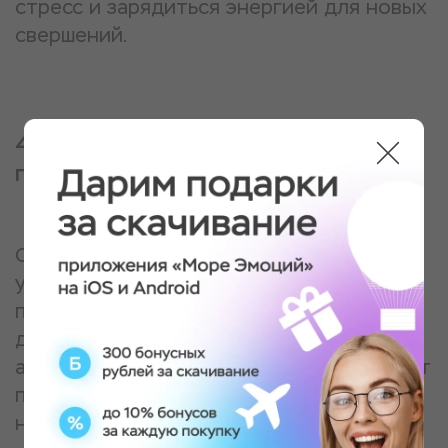
стресс и зарядиться энергией для новых
свершений.
4. Универсальность: идеальный
подарок без риска
Сомневаетесь в выборе? Подарите
универсальный набор впечатлений, где
получатель сам выберет то, что ему по
душе: массаж, мастер-класс или полет в
аэротрубе. Это беспроигрышный вариант
подарка в Абакане, в котором просто
невозможно разочароваться.